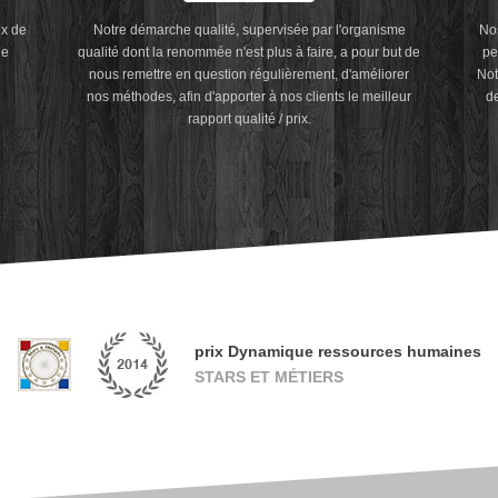
ux de
Notre démarche qualité, supervisée par l'organisme
Nos
de
qualité dont la renommée n'est plus à faire, a pour but de
pe
nous remettre en question régulièrement, d'améliorer
Not
nos méthodes, afin d'apporter à nos clients le meilleur
de
rapport qualité / prix.
prix Dynamique ressources humaines
STARS ET MÉTIERS