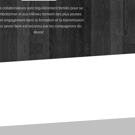
 collaborateurs sont régulièrement formés pour se
rfectionner et eux mêmes forment des plus jeunes.
re engagement dans la formation et la transmission
s savoir faire est reconnu par les compagnons du
devoir.